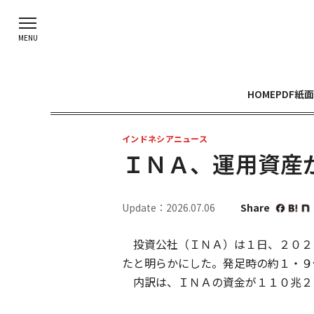
HOME
PDF紙面
インドネシアニュース
ＩＮＡ、運用資産
Update：2026.07.06
Share
投資公社（ＩＮＡ）は１日、２０２
たと明らかにした。発足時の約１・
内訳は、ＩＮＡの資金が１１０兆２０