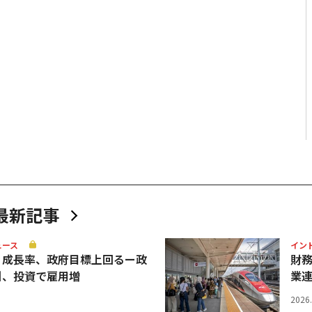
最新記事
ュース
イン
Ｐ成長率、政府目標上回るー政
財
引、投資で雇用増
業
2026