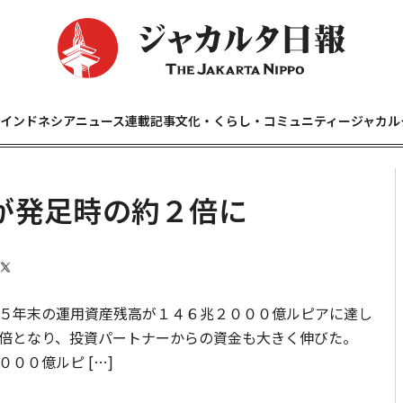
インドネシアニュース
連載記事
文化・くらし・コミュニティー
ジャカル
が発足時の約２倍に
５年末の運用資産残高が１４６兆２０００億ルピアに達し
９倍となり、投資パートナーからの資金も大きく伸びた。
００億ルピ […]