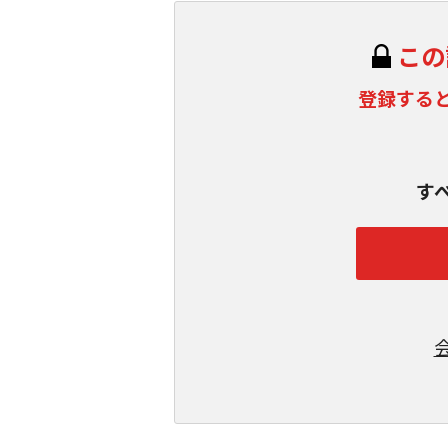
この
登録する
す