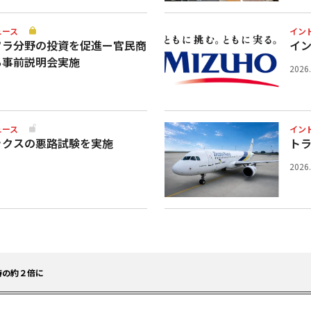
ュース
イン
フラ分野の投資を促進ー官民商
イ
ち事前説明会実施
2026
ュース
イン
ックスの悪路試験を実施
ト
2026
時の約２倍に