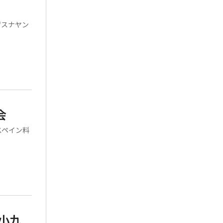
ザスナヤン
会
スペイン料
小九