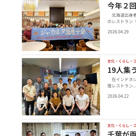
今年２
北海道出身者
のレストラン「.
2026.04.29
文化・くらし・
19人集
在インドネシ
理レストラン...
2026.04.22
文化・くらし・
千葉が両