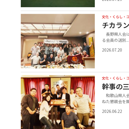
文化・くらし・
チカラン
長野県人会は
る会員の送別...
2026.07.20
文化・くらし・
幹事の
和歌山県人会
ねた懇親会を開.
2026.06.22