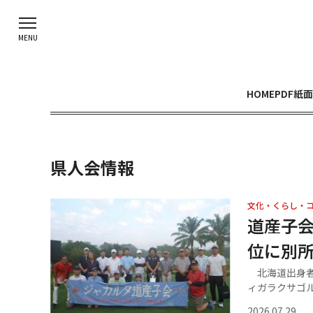
HOME
PDF紙面
県人会情報
文化・くらし・
道産子会
位に別
北海道出身者
ィガラクサゴル.
2026.07.29