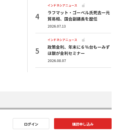
インドネシアニュース
ラフマット・ゴーベル氏死去ー元
貿易相、国会副議長を歴任
2026.07.13
インドネシアニュース
政策金利、年末に６％台もーみず
ほ銀が金利セミナー
2026.08.07
ログイン
購読申し込み