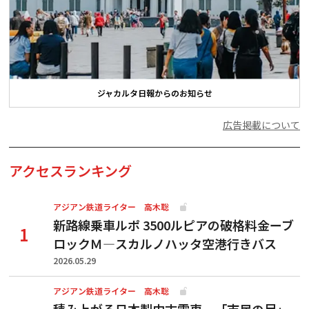
ジャカルタ日報からのお知らせ
広告掲載について
アクセスランキング
アジアン鉄道ライター 高木聡
新路線乗車ルポ 3500ルピアの破格料金ーブ
ロックＭ―スカルノハッタ空港行きバス
2026.05.29
アジアン鉄道ライター 高木聡
積み上がる日本製中古電車、「市民の足」