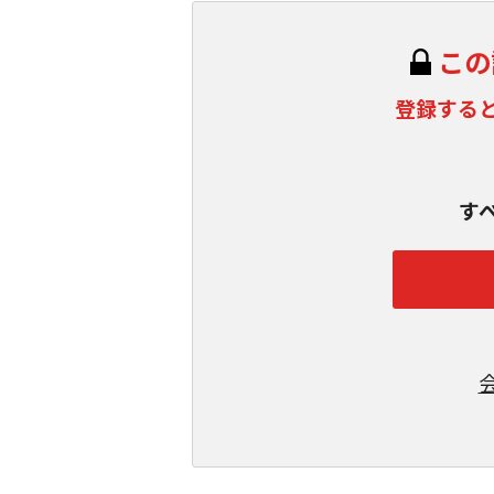
この
登録する
す