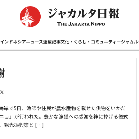
インドネシアニュース
連載記事
文化・くらし・コミュニティー
ジャカル
謝
海岸で5日、漁師や住民が農水産物を載せた供物をいかだ
ニョ」が行われた。豊かな漁獲への感謝を神に捧げる儀式
観光振興策と […]