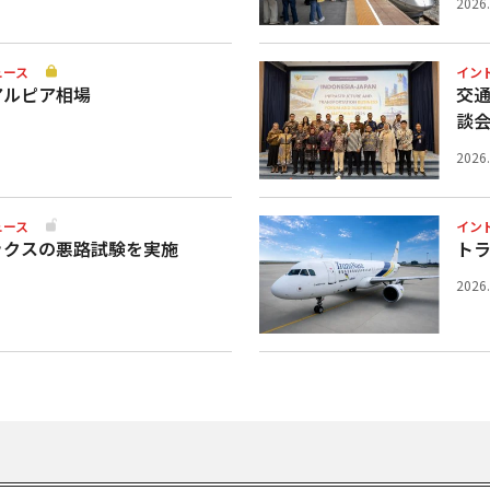
2026
ュース
イン
アルピア相場
交
談
2026
ュース
イン
ックスの悪路試験を実施
ト
2026