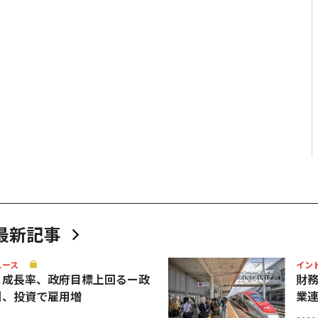
最新記事
ュース
イン
Ｐ成長率、政府目標上回るー政
財
引、投資で雇用増
業