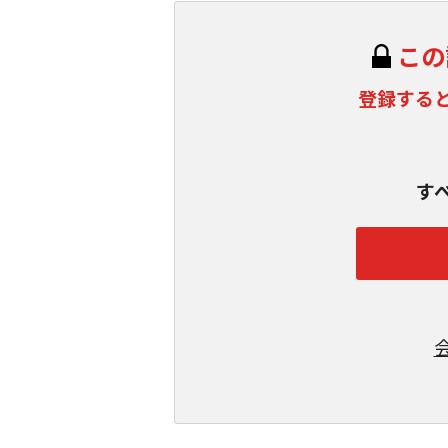
この
登録する
す