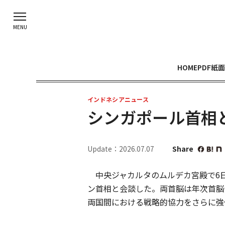
HOME
PDF紙面
インドネシアニュース
シンガポール首相
Update：2026.07.07
Share
中央ジャカルタのムルデカ宮殿で6
ン首相と会談した。両首脳は年次首脳
両国間における戦略的協力をさらに強化