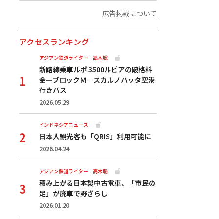
広告掲載について
アクセスランキング
アジアン鉄道ライター 高木聡
新路線乗車ルポ 3500ルピアの破格料
金ーブロックＭ―スカルノハッタ空港
行きバス
2026.05.29
インドネシアニュース
日本人観光客も「QRIS」利用可能に
2026.04.24
アジアン鉄道ライター 高木聡
積み上がる日本製中古電車、「市民の
足」が廃車で野ざらし
2026.01.20