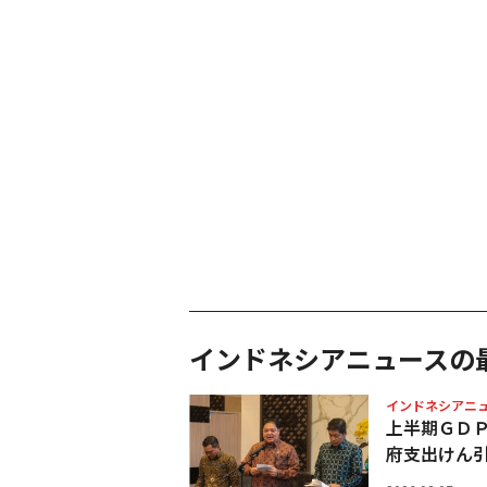
インドネシアニュースの
インドネシアニ
上半期ＧＤ
府支出けん