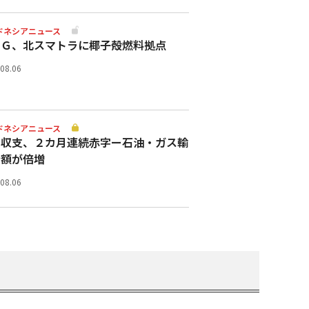
ドネシアニュース
スＧ、北スマトラに椰子殻燃料拠点
.08.06
ドネシアニュース
易収支、２カ月連続赤字ー石油・ガス輸
金額が倍増
.08.06