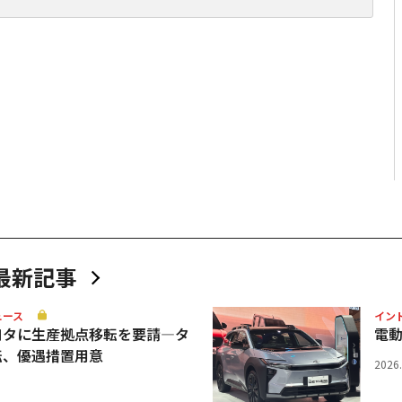
最新記事
ュース
イン
ヨタに生産拠点移転を要請—タ
電
転、優遇措置用意
2026