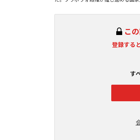
この
登録する
す