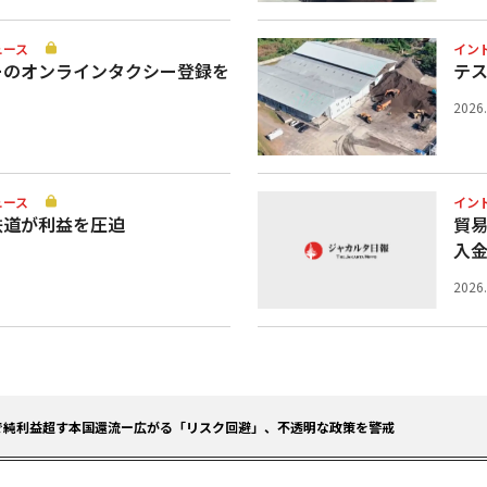
ュース
イン
ーのオンラインタクシー登録を
テ
2026
ュース
イン
鉄道が利益を圧迫
貿
入
2026
で純利益超す本国還流ー広がる「リスク回避」、不透明な政策を警戒