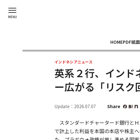
HOME
PDF紙面
インドネシアニュース
英系２行、インド
ー広がる「リスク
Update：2026.07.07
Share
スタンダードチャータード銀行とＨ
で計上した利益を本国の本店や株主へ
た。プラボウォ政権が推し進める国家主