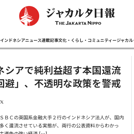
インドネシアニュース
連載記事
文化・くらし・コミュニティー
ジャカル
ネシアで純利益超す本国還流
回避」、不透明な政策を警戒
ＳＢＣの英国系金融大手２行のインドネシア法人が、国内
多く還流させている実態が、両行の公表資料からわかっ
導色の強い経済 […]