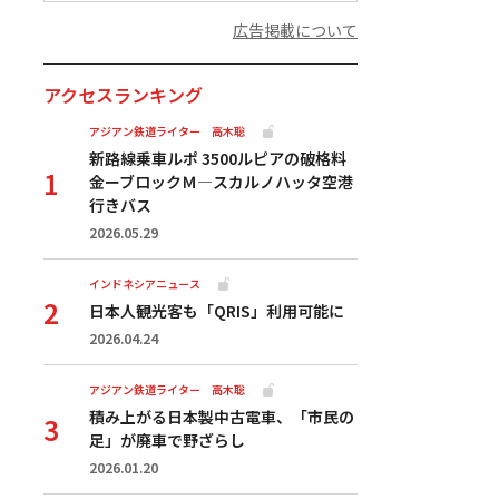
広告掲載について
アクセスランキング
アジアン鉄道ライター 高木聡
新路線乗車ルポ 3500ルピアの破格料
金ーブロックＭ―スカルノハッタ空港
行きバス
2026.05.29
インドネシアニュース
日本人観光客も「QRIS」利用可能に
2026.04.24
アジアン鉄道ライター 高木聡
積み上がる日本製中古電車、「市民の
足」が廃車で野ざらし
2026.01.20