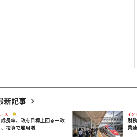
最新記事
ュース
イン
Ｐ成長率、政府目標上回るー政
財
引、投資で雇用増
業