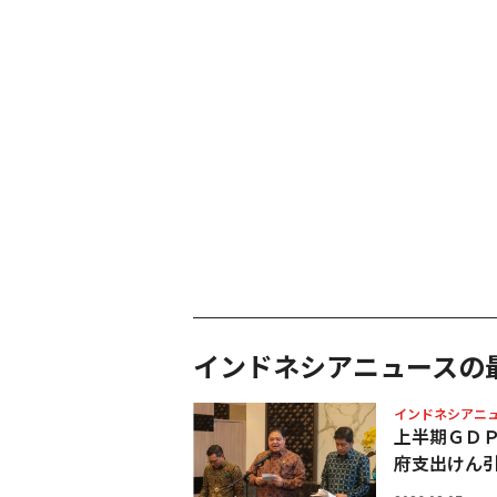
インドネシアニュースの
インドネシアニ
上半期ＧＤ
府支出けん