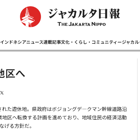
インドネシアニュース
連載記事
文化・くらし・コミュニティー
ジャカル
地区へ
された遊休地。県政府はボジョングデ―クマン幹線道路沿
業地区へ転換する計画を進めており、地域住民の経済活動
なげる方針だ。