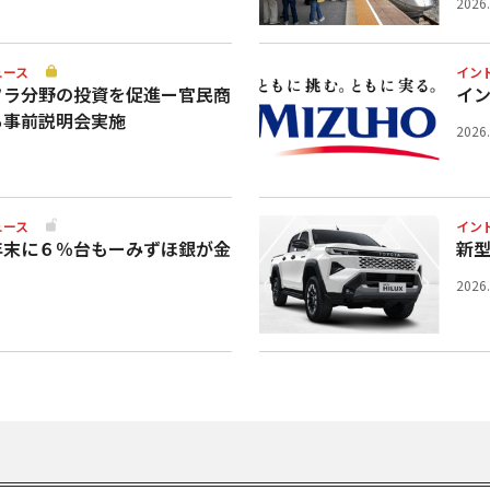
2026
ュース
イン
フラ分野の投資を促進ー官民商
イ
ち事前説明会実施
2026
ュース
イン
年末に６％台もーみずほ銀が金
新
2026