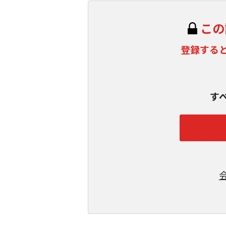
この
登録する
す