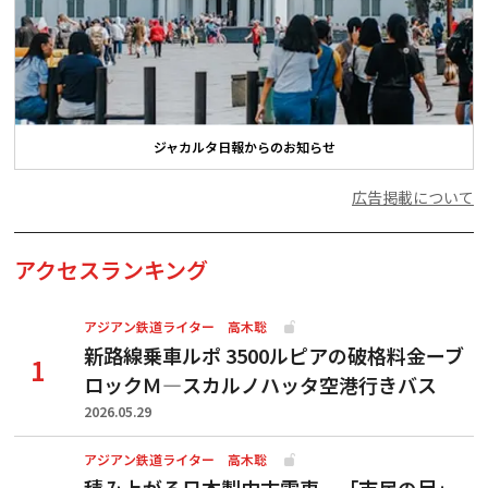
ジャカルタ日報からのお知らせ
広告掲載について
アクセスランキング
アジアン鉄道ライター 高木聡
新路線乗車ルポ 3500ルピアの破格料金ーブ
ロックＭ―スカルノハッタ空港行きバス
2026.05.29
アジアン鉄道ライター 高木聡
積み上がる日本製中古電車、「市民の足」