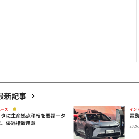
最新記事
ュース
イン
ヨタに生産拠点移転を要請—タ
電
転、優遇措置用意
2026