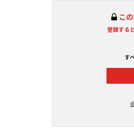
この
登録する
す