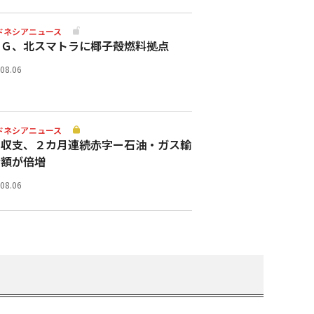
ドネシアニュース
スＧ、北スマトラに椰子殻燃料拠点
.08.06
ドネシアニュース
易収支、２カ月連続赤字ー石油・ガス輸
金額が倍増
.08.06