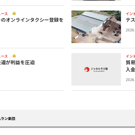
ュース
イン
ーのオンラインタクシー登録を
テ
2026
ュース
イン
鉄道が利益を圧迫
貿
入
2026
ムラン楽団