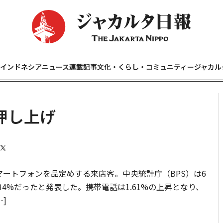
インドネシアニュース
連載記事
文化・くらし・コミュニティー
ジャカル
押し上げ
ートフォンを品定めする来店客。中央統計庁（BPS）は6
34%だったと発表した。携帯電話は1.61%の上昇となり、
]