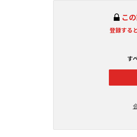
この
登録する
す