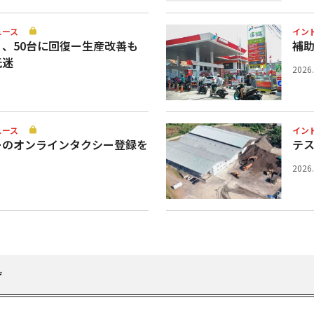
ュース
イン
、50台に回復ー生産改善も
補
低迷
2026
ュース
イン
ーのオンラインタクシー登録を
テ
2026
げ