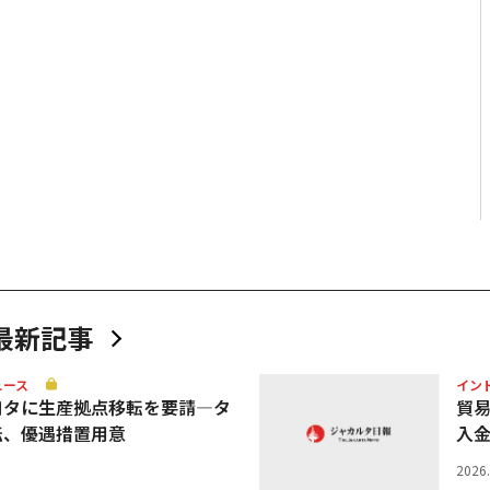
最新記事
ュース
イン
ヨタに生産拠点移転を要請—タ
貿
転、優遇措置用意
入
2026