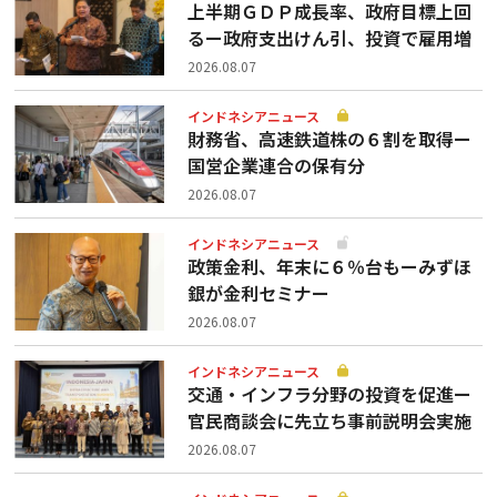
上半期ＧＤＰ成長率、政府目標上回
るー政府支出けん引、投資で雇用増
2026.08.07
インドネシアニュース
財務省、高速鉄道株の６割を取得ー
国営企業連合の保有分
2026.08.07
インドネシアニュース
政策金利、年末に６％台もーみずほ
銀が金利セミナー
2026.08.07
インドネシアニュース
交通・インフラ分野の投資を促進ー
官民商談会に先立ち事前説明会実施
2026.08.07