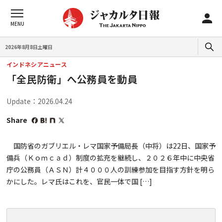
2026年8月8日土曜日
インドネシアニュース
「全民防衛」へ公務員を動員
Update：2026.04.24
Share
国防省のガブリエル・レマ国家予備局長（中将）は22日、国家予
備兵（Ｋｏｍｃａｄ）制度の拡充を継続し、２０２６年中に中央省
庁の公務員（ＡＳＮ）計４０００人の訓練参加を目指す方針を明ら
かにした。レマ氏はこれを、官民一体で国 […]