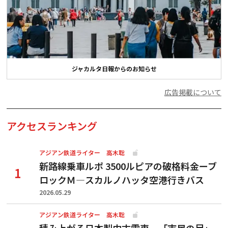
ジャカルタ日報からのお知らせ
広告掲載について
アクセスランキング
アジアン鉄道ライター 高木聡
新路線乗車ルポ 3500ルピアの破格料金ーブ
ロックＭ―スカルノハッタ空港行きバス
2026.05.29
アジアン鉄道ライター 高木聡
積み上がる日本製中古電車、「市民の足」