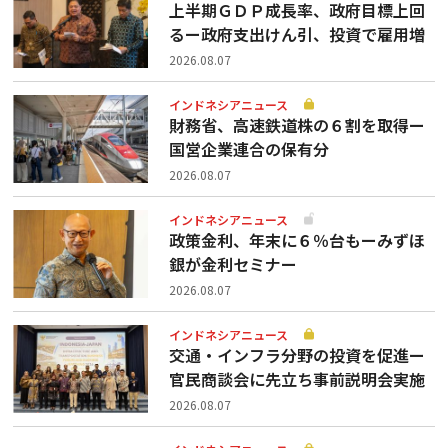
上半期ＧＤＰ成長率、政府目標上回
るー政府支出けん引、投資で雇用増
2026.08.07
インドネシアニュース
財務省、高速鉄道株の６割を取得ー
国営企業連合の保有分
2026.08.07
インドネシアニュース
政策金利、年末に６％台もーみずほ
銀が金利セミナー
2026.08.07
インドネシアニュース
交通・インフラ分野の投資を促進ー
官民商談会に先立ち事前説明会実施
2026.08.07