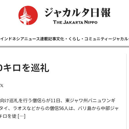
インドネシアニュース
連載記事
文化・くらし・コミュニティー
ジャカル
0キロを巡礼
向け巡礼を行う僧侶らが11日、東ジャワ州バニュワンギ
タイ、ラオスなどからの僧侶56人は、バリ島から中部ジャ
ロを徒 […]