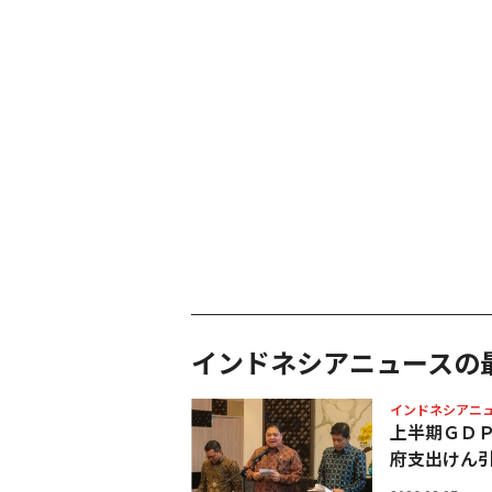
インドネシアニュースの
インドネシアニ
上半期ＧＤ
府支出けん