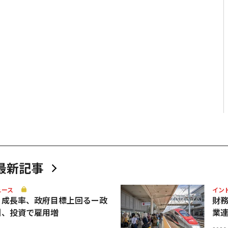
最新記事
ュース
イン
Ｐ成長率、政府目標上回るー政
財
引、投資で雇用増
業