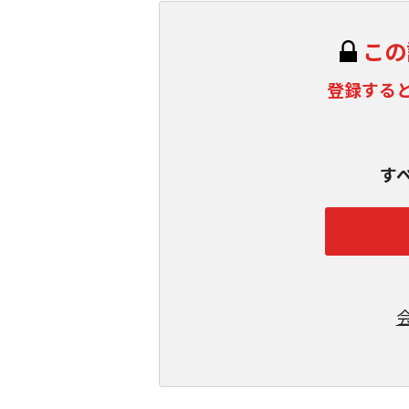
この
登録する
す