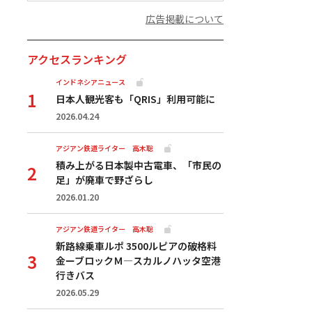
広告掲載について
アクセスランキング
インドネシアニュース
日本人観光客も「QRIS」利用可能に
2026.04.24
アジアン鉄道ライター 高木聡
積み上がる日本製中古電車、「市民の
足」が廃車で野ざらし
2026.01.20
アジアン鉄道ライター 高木聡
新路線乗車ルポ 3500ルピアの破格料
金ーブロックＭ―スカルノハッタ空港
行きバス
2026.05.29