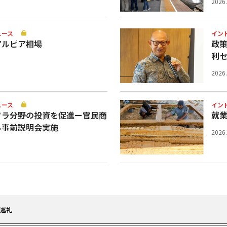
2026
ュース
イン
アルピア相場
政
利
2026
ュース
イン
フラ分野の投資を促進ー官民商
就業
ち事前説明会実施
2026
を巡礼