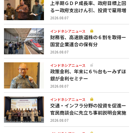
上半期ＧＤＰ成長率、政府目標上回
るー政府支出けん引、投資で雇用増
2026.08.07
インドネシアニュース
財務省、高速鉄道株の６割を取得ー
国営企業連合の保有分
2026.08.07
インドネシアニュース
政策金利、年末に６％台もーみずほ
銀が金利セミナー
2026.08.07
インドネシアニュース
交通・インフラ分野の投資を促進ー
官民商談会に先立ち事前説明会実施
2026.08.07