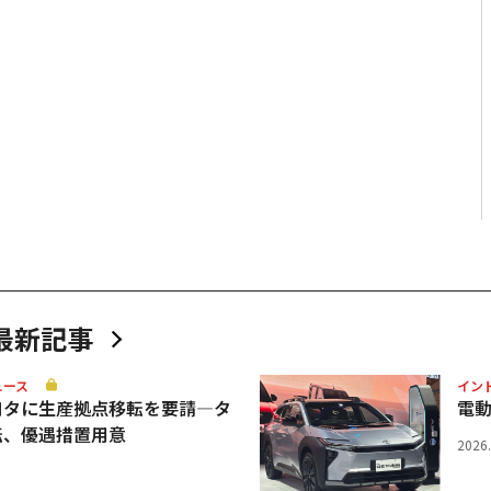
最新記事
ュース
イン
ヨタに生産拠点移転を要請—タ
電
転、優遇措置用意
2026