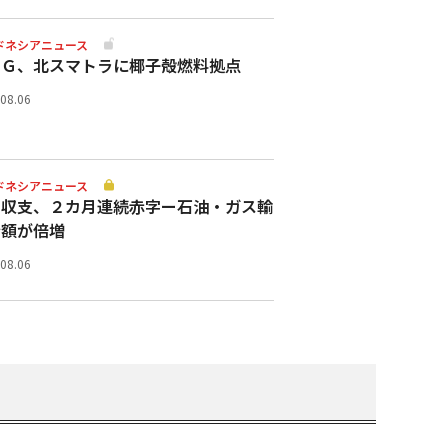
ドネシアニュース
スＧ、北スマトラに椰子殻燃料拠点
.08.06
ドネシアニュース
易収支、２カ月連続赤字ー石油・ガス輸
金額が倍増
.08.06