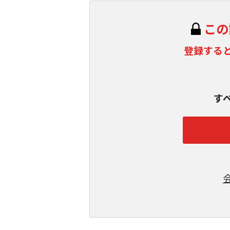
この
登録する
す