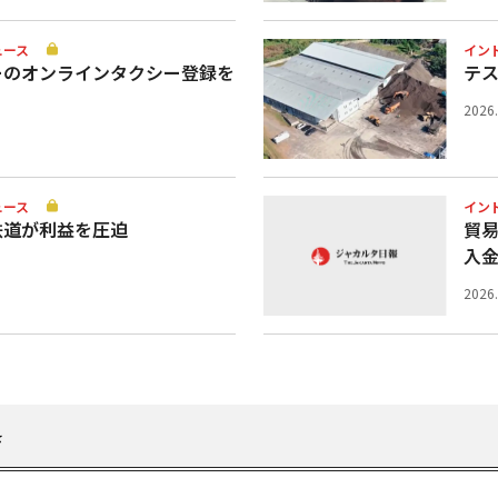
ュース
イン
ーのオンラインタクシー登録を
テ
2026
ュース
イン
鉄道が利益を圧迫
貿
入
2026
を