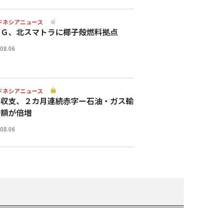
ドネシアニュース
スＧ、北スマトラに椰子殻燃料拠点
.08.06
ドネシアニュース
易収支、２カ月連続赤字ー石油・ガス輸
金額が倍増
.08.06