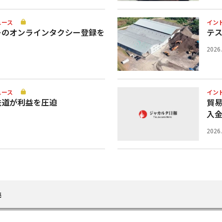
ュース
イン
ーのオンラインタクシー登録を
テ
2026
ュース
イン
鉄道が利益を圧迫
貿
入
2026
売