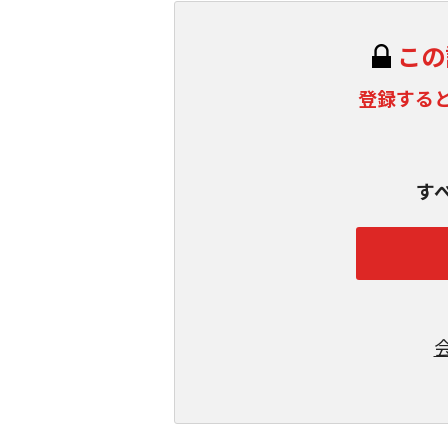
この
登録する
す