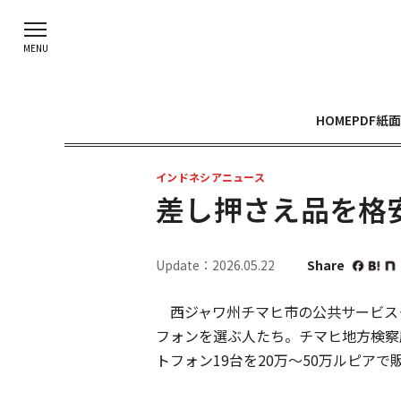
HOME
PDF紙面
インドネシアニュース
差し押さえ品を格
Update：2026.05.22
Share
西ジャワ州チマヒ市の公共サービスモ
フォンを選ぶ人たち。チマヒ地方検察
トフォン19台を20万～50万ルピアで販