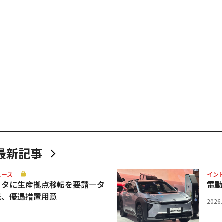
最新記事
ュース
イン
ヨタに生産拠点移転を要請—タ
電
転、優遇措置用意
2026