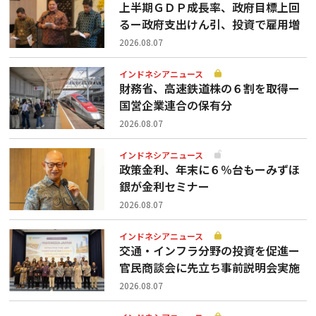
上半期ＧＤＰ成長率、政府目標上回
るー政府支出けん引、投資で雇用増
2026.08.07
インドネシアニュース
財務省、高速鉄道株の６割を取得ー
国営企業連合の保有分
2026.08.07
インドネシアニュース
政策金利、年末に６％台もーみずほ
銀が金利セミナー
2026.08.07
インドネシアニュース
交通・インフラ分野の投資を促進ー
官民商談会に先立ち事前説明会実施
2026.08.07