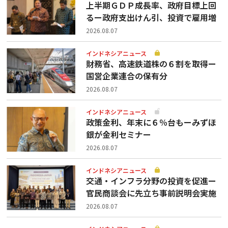
上半期ＧＤＰ成長率、政府目標上回
るー政府支出けん引、投資で雇用増
2026.08.07
インドネシアニュース
財務省、高速鉄道株の６割を取得ー
国営企業連合の保有分
2026.08.07
インドネシアニュース
政策金利、年末に６％台もーみずほ
銀が金利セミナー
2026.08.07
インドネシアニュース
交通・インフラ分野の投資を促進ー
官民商談会に先立ち事前説明会実施
2026.08.07