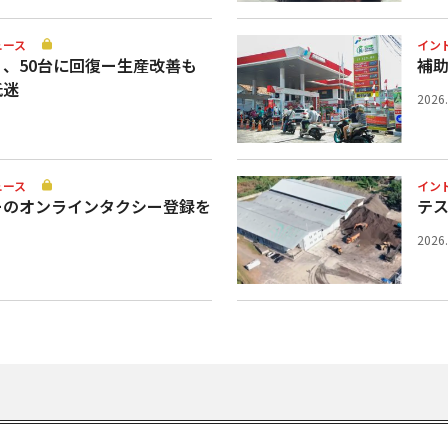
ュース
イン
、50台に回復ー生産改善も
補
低迷
2026
ュース
イン
ーのオンラインタクシー登録を
テ
2026