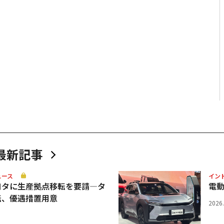
最新記事
ュース
イン
ヨタに生産拠点移転を要請—タ
電
転、優遇措置用意
2026