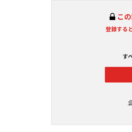
この
登録する
す