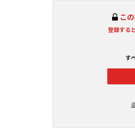
この
登録する
す