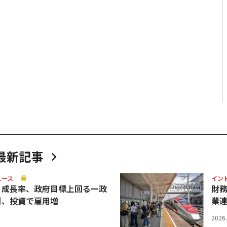
最新記事
ュース
イン
Ｐ成長率、政府目標上回るー政
財
引、投資で雇用増
業
2026