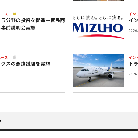
ュース
イン
フラ分野の投資を促進ー官民商
イ
ち事前説明会実施
2026
ュース
イン
ックスの悪路試験を実施
ト
2026
産