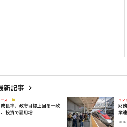
最新記事
ュース
イン
Ｐ成長率、政府目標上回るー政
財
引、投資で雇用増
業
2026