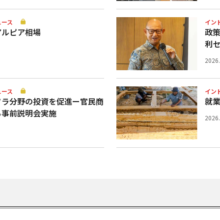
ュース
イン
アルピア相場
政
利
2026
ュース
イン
フラ分野の投資を促進ー官民商
就業
ち事前説明会実施
2026