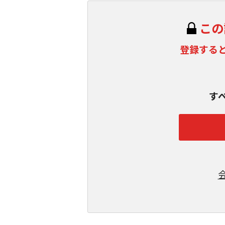
この
登録する
す