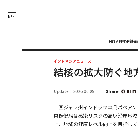
HOME
PDF紙面
インドネシアニュース
結核の拡大防ぐ地
Update：2026.06.09
Share
西ジャワ州インドラマユ県パベアン
県保健局は感染リスクの高い沿岸地域
止、地域の健康レベル向上を目指して