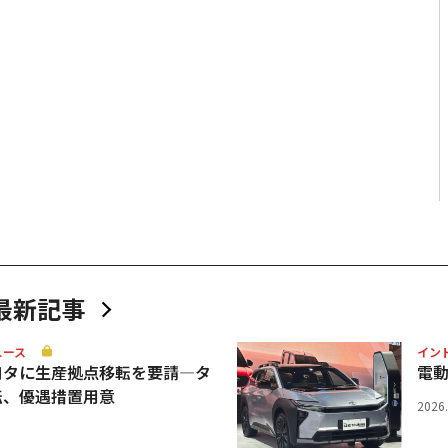
最新記事
ュース
イン
ヨタに生産拠点移転を要請—タ
電
転、優遇措置用意
2026