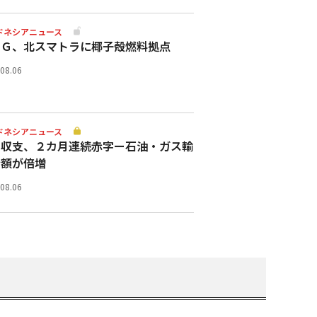
ドネシアニュース
スＧ、北スマトラに椰子殻燃料拠点
.08.06
ドネシアニュース
易収支、２カ月連続赤字ー石油・ガス輸
金額が倍増
.08.06