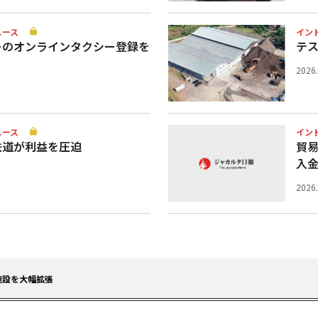
ュース
イン
ーのオンラインタクシー登録を
テ
2026
ュース
イン
鉄道が利益を圧迫
貿
入
2026
施設を大幅拡張