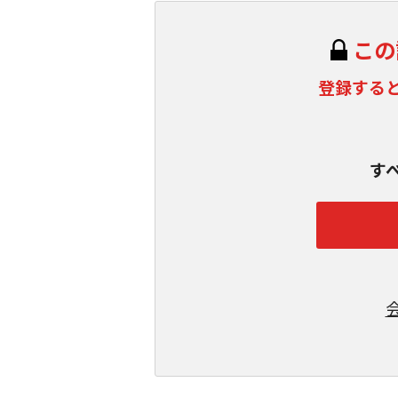
この
登録する
す