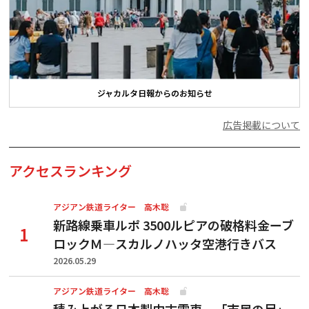
ジャカルタ日報からのお知らせ
広告掲載について
アクセスランキング
アジアン鉄道ライター 高木聡
新路線乗車ルポ 3500ルピアの破格料金ーブ
ロックＭ―スカルノハッタ空港行きバス
2026.05.29
アジアン鉄道ライター 高木聡
積み上がる日本製中古電車、「市民の足」