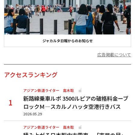
ジャカルタ日報からのお知らせ
広告掲載について
アクセスランキング
アジアン鉄道ライター 高木聡
新路線乗車ルポ 3500ルピアの破格料金ーブ
ロックＭ―スカルノハッタ空港行きバス
2026.05.29
アジアン鉄道ライター 高木聡
積み上がる日本製中古電車、「市民の足」