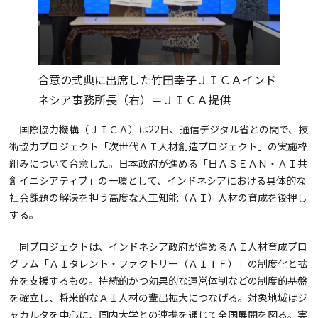
合意の式典に出席した竹田幸子ＪＩＣＡインド
ネシア事務所長（右）＝ＪＩＣＡ提供
国際協力機構（ＪＩＣＡ）は22日、通信デジタル省との間で、技
術協力プロジェクト「次世代ＡＩ人材創造プロジェクト」の実施枠
組みについて合意した。日本政府が進める「日ＡＳＥＡＮ・ＡＩ共
創イニシアティブ」の一環として、インドネシアにおける具体的な
社会課題の解決を担う高度な人工知能（ＡＩ）人材の育成を後押し
する。
同プロジェクトは、インドネシア政府が進めるＡＩ人材育成プロ
グラム「ＡＩタレント・ファクトリー（ＡＩＴＦ）」の制度化と拡
充を支援するもの。持続的かつ効果的な運営体制などの制度的基盤
を確立し、将来的なＡＩ人材の輩出拡大につなげる。対象地域はジ
ャカルタを中心に、国内大学との連携を通じて全国展開を図る。実