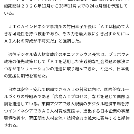
施期間は２０２６年12月から28年11月までの24カ月間を予定して
いる。
ＪＩＣＡインドネシア事務所の竹田幸子所長は「ＡＩは極めて大
きな可能性を持つ技術であり、その力を最大限に引き出すためには
ＡＩ人材の育成が不可欠だ」と強調した。
通信デジタル省人材育成庁のボニファシウス長官は、プラボウォ
政権の優先政策として「ＡＩを活用した実践的な社会課題の解決に
つながるソリューションの推進に取り組んできた」と述べ、日本側
の支援に期待を寄せた。
日本は安全・安心で信頼できるＡＩの普及に向け、国際的なルー
ルづくりの枠組みである「広島ＡＩプロセス」などを通じて国際協
調を推進している。東南アジアで最大規模のデジタル経済市場を持
つインドネシアでのＡＩ人材育成支援は、進出する日本企業の事業
環境改善や、両国間の人材交流・技術協力の拡大に寄与すると期待
される。