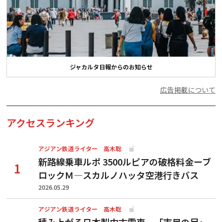
ジャカルタ日報からのお知らせ
広告掲載について
アクセスランキング
アジアン鉄道ライター 高木聡
新路線乗車ルポ 3500ルピアの破格料金ーブ
ロックＭ―スカルノハッタ空港行きバス
2026.05.29
アジアン鉄道ライター 高木聡
積み上がる日本製中古電車、「市民の足」