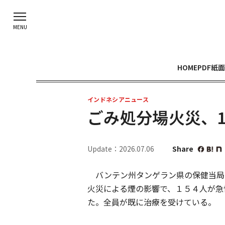
HOME
PDF紙面
インドネシアニュース
ごみ処分場火災、1
Update：2026.07.06
Share
バンテン州タンゲラン県の保健当局
火災による煙の影響で、１５４人が急
た。全員が既に治療を受けている。 火