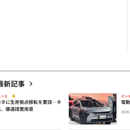
最新記事
ュース
イン
ヨタに生産拠点移転を要請—タ
電
転、優遇措置用意
2026