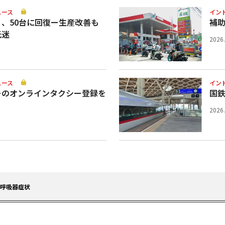
ュース
イン
、50台に回復ー生産改善も
補
低迷
2026
ュース
イン
ーのオンラインタクシー登録を
国
2026
が呼吸器症状