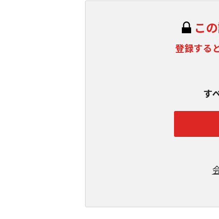
この
登録する
す