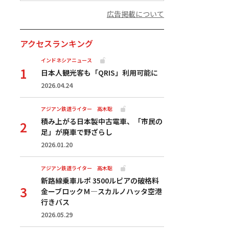
広告掲載について
アクセスランキング
インドネシアニュース
日本人観光客も「QRIS」利用可能に
2026.04.24
アジアン鉄道ライター 高木聡
積み上がる日本製中古電車、「市民の
足」が廃車で野ざらし
2026.01.20
アジアン鉄道ライター 高木聡
新路線乗車ルポ 3500ルピアの破格料
金ーブロックＭ―スカルノハッタ空港
行きバス
2026.05.29