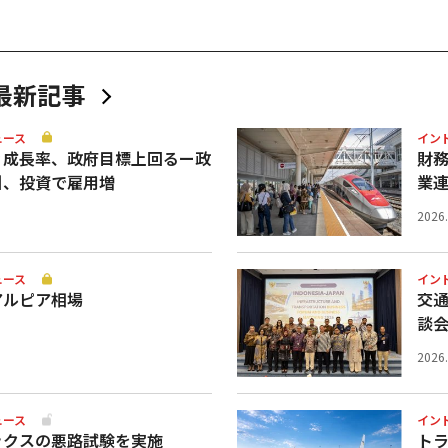
最新記事
ュース
イン
Ｐ成長率、政府目標上回るー政
財
引、投資で雇用増
業
2026
ュース
イン
アルピア相場
交
談
2026
ュース
イン
ックスの悪路試験を実施
ト