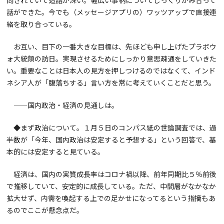
問されていて造詣が深い。幅広い事柄についてじっくりかみ合って
話ができた。今でも（メッセージアプリの）ワッツアップで直接連
絡を取り合っている。
お互い、目下の一番大きな目標は、先ほども申し上げたプラボウ
ォ大統領の訪日。実現させるためにしっかり意思疎通をしていきた
い。重要なことは日本人の見方を押しつけるのではなくて、インド
ネシア人が「腹落ちする」言い方を常に考えていくことだと思う。
——国内政治・経済の見通しは。
◆まず政治について。１月５日のコンパス紙の世論調査では、過
半数が「今年、国内政治は安定すると予想する」という回答で、基
本的には安定すると見ている。
経済は、国内の実質成長率はコロナ禍以降、前年同期比５％前後
で推移していて、安定的に成長している。ただ、中間層がなかなか
拡大せず、内需を喚起する上での足かせになってるという指摘もあ
るのでここが懸念点だ。