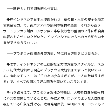
——就任３カ月で印象的な仕事は。
◆在インドネシア日本大使館が行う「草の根・人間の安全保障無
償資金協力」で、南パプア州の病院の機材の整備、それから西ヌ
サ・トゥンガラ州西ロンボク県の中学校校舎の整備の２件に私自身
の署名をさせていただいた。インドネシアの地方へのきめ細かい支
援ができたらうれしい。
——プラボウォ政権の外交方針、特に対日方針をどう見るか。
◆まず、インドネシアの伝統的な全方位外交のスタイルは、スカ
ルノ初代大統領から現在のプラボウォ大統領までずっと続いてい
る。有名なモットーは「千の友は少なすぎるが、一人の敵は多すぎ
る」で、すべての国と良好な関係を築いていこうとする。
それを踏まえて、プラボウォ政権の特徴は、大統領自身が積極的
に外交を展開していることだ。特に米中、ロシアのような大国を重
視している印象を受ける。政権発足直後、中国に２回、ロシアも２