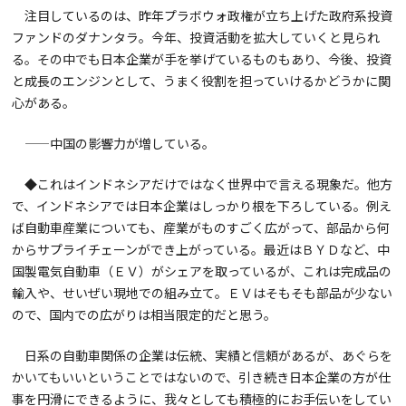
注目しているのは、昨年プラボウォ政権が立ち上げた政府系投資
ファンドのダナンタラ。今年、投資活動を拡大していくと見られ
る。その中でも日本企業が手を挙げているものもあり、今後、投資
と成長のエンジンとして、うまく役割を担っていけるかどうかに関
心がある。
——中国の影響力が増している。
◆これはインドネシアだけではなく世界中で言える現象だ。他方
で、インドネシアでは日本企業はしっかり根を下ろしている。例え
ば自動車産業についても、産業がものすごく広がって、部品から何
からサプライチェーンができ上がっている。最近はＢＹＤなど、中
国製電気自動車（ＥＶ）がシェアを取っているが、これは完成品の
輸入や、せいぜい現地での組み立て。ＥＶはそもそも部品が少ない
ので、国内での広がりは相当限定的だと思う。
日系の自動車関係の企業は伝統、実績と信頼があるが、あぐらを
かいてもいいということではないので、引き続き日本企業の方が仕
事を円滑にできるように、我々としても積極的にお手伝いをしてい