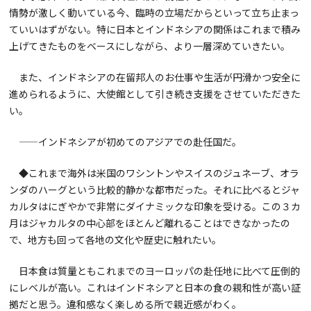
情勢が激しく動いている今、臨時の立場だからといって立ち止まっ
ていいはずがない。特に日本とインドネシアの関係はこれまで積み
上げてきたものをベースにしながら、より一層深めていきたい。
また、インドネシアの在留邦人のお仕事や生活が円滑かつ安全に
進められるように、大使館として引き続き支援をさせていただきた
い。
——インドネシアが初めてのアジアでの赴任国だ。
◆これまで海外は米国のワシントンやスイスのジュネーブ、オラ
ンダのハーグという比較的静かな都市だった。それに比べるとジャ
カルタはにぎやかで非常にダイナミックな印象を受ける。この３カ
月はジャカルタの中心部をほとんど離れることはできなかったの
で、地方も回って各地の文化や歴史に触れたい。
日本食は質量ともこれまでのヨーロッパの赴任地に比べて圧倒的
にレベルが高い。これはインドネシアと日本の食の親和性が高い証
拠だと思う。違和感なく楽しめる所で親近感がわく。