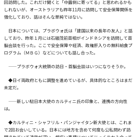
回訪問した。これだけ聞くと「中露側に寄ってる」と思われるかも
しれないが、オーストラリアも昨年11月に訪問して安全保障関係を
強化しており、話はそんな単純ではない。
日本については、プラボウォ氏は「建国以来の長年の友人」と話
しており、昨年１月には石破茂前首相がインドネシアを訪問して首
脳会談を行った。ここで安全保障や経済、政権肝入りの無料給食プ
ログラム（ＭＢＧ）などについても話し合った。
——プラボウォ大統領の訪日・首脳会談はいつになりそうか。
◆日イ両政府ともに調整を進めているが、具体的なところはまだ
未定だ。
——新しい駐日本大使のカルティニ氏の印象と、連携の方向性
は。
◆カルティニ・シャフリル・パンジャイタン新大使とは、これま
で2回お会いしている。日本には地方を含めて何度も公私問わず訪