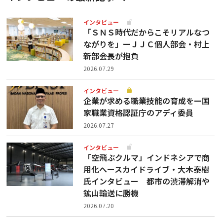
インタビュー
「ＳＮＳ時代だからこそリアルなつ
ながりを」ーＪＪＣ個人部会・村上
新部会長が抱負
2026.07.29
インタビュー
企業が求める職業技能の育成をー国
家職業資格認証庁のアディ委員
2026.07.27
インタビュー
「空飛ぶクルマ」インドネシアで商
用化へースカイドライブ・大木泰樹
氏インタビュー 都市の渋滞解消や
鉱山輸送に勝機
2026.07.20