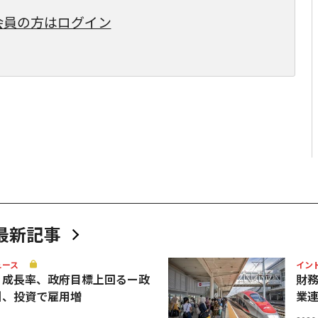
会員の方はログイン
最新記事
ュース
イン
Ｐ成長率、政府目標上回るー政
財
引、投資で雇用増
業