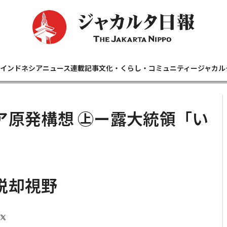
インドネシアニュース
連載記事
文化・くらし・コミュニティー
ジャカル
ア原発構想 ㊤ー露大統領「い
遣
脱却視野