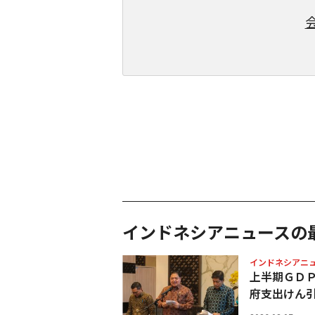
インドネシアニュースの
インドネシアニ
上半期ＧＤ
府支出けん