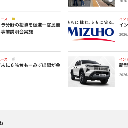
2026
ュース
イン
フラ分野の投資を促進ー官民商
イ
ち事前説明会実施
2026
ュース
イン
年末に６％台もーみずほ銀が金
新
2026
ー露大統領「いつでも専門家派遣」 石炭火