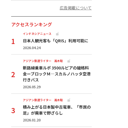
広告掲載について
アクセスランキング
インドネシアニュース
日本人観光客も「QRIS」利用可能に
2026.04.24
アジアン鉄道ライター 高木聡
新路線乗車ルポ 3500ルピアの破格料
金ーブロックＭ―スカルノハッタ空港
行きバス
2026.05.29
アジアン鉄道ライター 高木聡
積み上がる日本製中古電車、「市民の
足」が廃車で野ざらし
2026.01.20