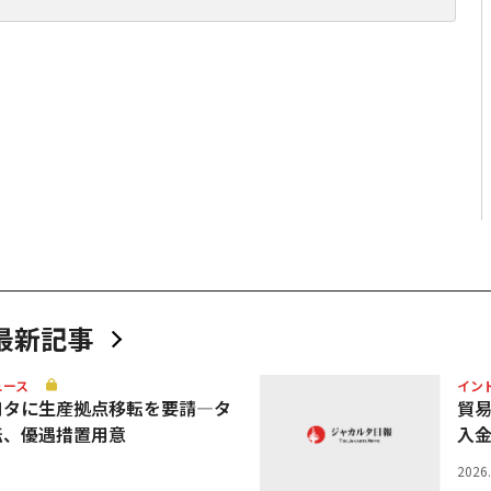
最新記事
ュース
イン
ヨタに生産拠点移転を要請—タ
貿
転、優遇措置用意
入
2026