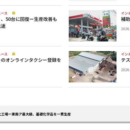
ュース
イン
、50台に回復ー生産改善も
補
低迷
2026
ュース
イン
ーのオンラインタクシー登録を
テ
2026
化工場ー東南ア最大級、基礎化学品を一貫生産