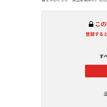
この
登録する
す