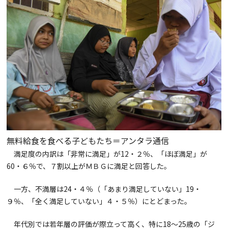
無料給食を食べる子どもたち＝アンタラ通信
満足度の内訳は「非常に満足」が12・２％、「ほぼ満足」が
60・６％で、７割以上がＭＢＧに満足と回答した。
一方、不満層は24・４％（「あまり満足していない」19・
９％、「全く満足していない」４・５％）にとどまった。
年代別では若年層の評価が際立って高く、特に18〜25歳の「ジ