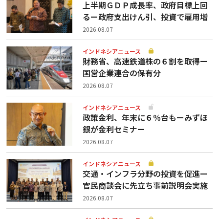
上半期ＧＤＰ成長率、政府目標上回
るー政府支出けん引、投資で雇用増
2026.08.07
インドネシアニュース
財務省、高速鉄道株の６割を取得ー
国営企業連合の保有分
2026.08.07
インドネシアニュース
政策金利、年末に６％台もーみずほ
銀が金利セミナー
2026.08.07
インドネシアニュース
交通・インフラ分野の投資を促進ー
官民商談会に先立ち事前説明会実施
2026.08.07