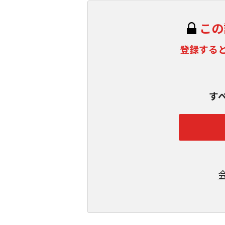
この
登録する
す