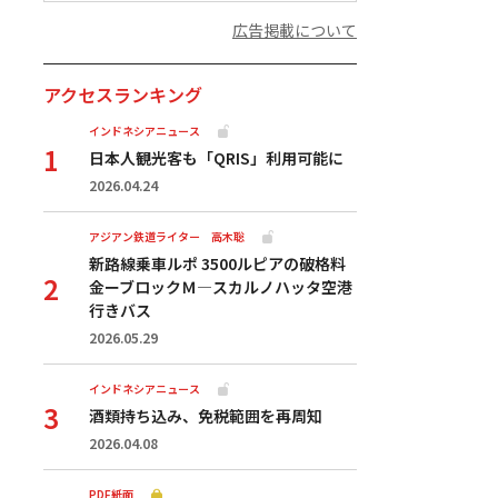
広告掲載について
アクセスランキング
インドネシアニュース
日本人観光客も「QRIS」利用可能に
2026.04.24
アジアン鉄道ライター 高木聡
新路線乗車ルポ 3500ルピアの破格料
金ーブロックＭ―スカルノハッタ空港
行きバス
2026.05.29
インドネシアニュース
酒類持ち込み、免税範囲を再周知
2026.04.08
PDF紙面