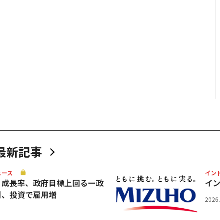
最新記事
ュース
イン
Ｐ成長率、政府目標上回るー政
イ
引、投資で雇用増
2026