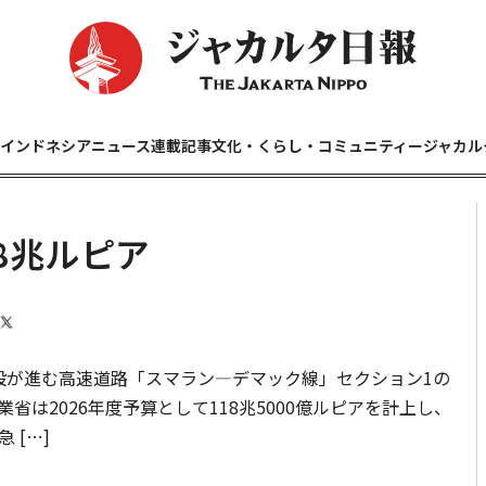
インドネシアニュース
連載記事
文化・くらし・コミュニティー
ジャカル
8兆ルピア
が進む高速道路「スマラン―デマック線」セクション1の
は2026年度予算として118兆5000億ルピアを計上し、
 […]