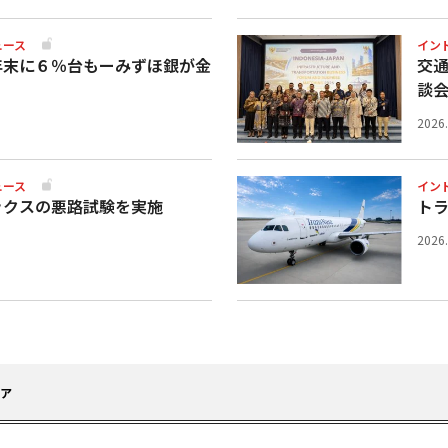
ュース
イン
年末に６％台もーみずほ銀が金
交
談
2026
ュース
イン
ックスの悪路試験を実施
ト
2026
ピア