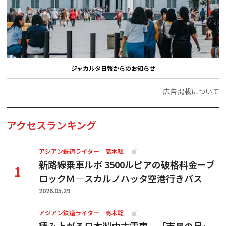
ジャカルタ日報からのお知らせ
広告掲載について
アクセスランキング
アジアン鉄道ライター 高木聡
新路線乗車ルポ 3500ルピアの破格料金ーブ
ロックＭ―スカルノハッタ空港行きバス
2026.05.29
アジアン鉄道ライター 高木聡
積み上がる日本製中古電車、「市民の足」