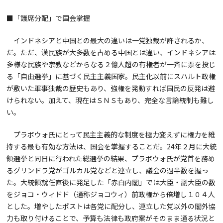
■「議席分配」で国会掌握
インドネシアと中国との最大の違いは一党独裁が許されるか、
だ。ただ、漢民族が大多数を占める中国とは違い、インドネシアは
多様な民族や宗教などからなる２億人超の有権者が一斉に票を投じ
る「自由選挙」に基づく民主主義国家。民主化以前にスハルト政権
が敷いた軍事独裁の歴史もあり、強権を発動すれば国民の反発は避
けられない。加えて、現在はＳＮＳもあり、完全な言論統制も難し
い。
プラボウォ氏にとって民主主義的な制度を極力変えずに権力を維
持する最も有効な方法は、国会を掌握することだ。24年２月に大統
領選挙と同日に行われた総選挙の結果、プラボウォ氏が党首を務め
るグリンドラ党がゴルカル党などと連立し、議会の過半数を握っ
た。大統領就任直後に発足した「赤白内閣」では大臣・副大臣の数
をジョコ・ウィドド（通称ジョコウィ）前政権から倍増し１０４人
とした。増やしたポストは各党に配分し、連立した党以外の閣外協
力も取り付けることで、予算も法律も政府案がそのまま通る状況と