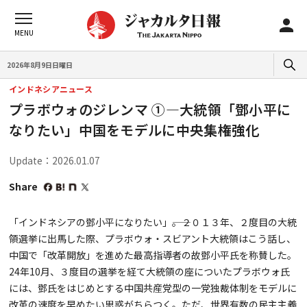
2026年8月9日日曜日
インドネシアニュース
プラボウォのジレンマ ①—大統領「鄧小平に
なりたい」​中国をモデルに中央集権強化
Update：2026.01.07
Share
「インドネシアの鄧小平になりたい」――。２０１３年、２度目の大統
領選挙に出馬した際、プラボウォ・スビアント大統領はこう話し、
中国で「改革開放」を進めた最高指導者の故鄧小平氏を称賛した。
24年10月、３度目の選挙を経て大統領の座についたプラボウォ氏
には、鄧氏をはじめとする中国共産党型の一党独裁体制をモデルに
改革の速度を早めたい思惑がちらつく。ただ、世界有数の民主主義