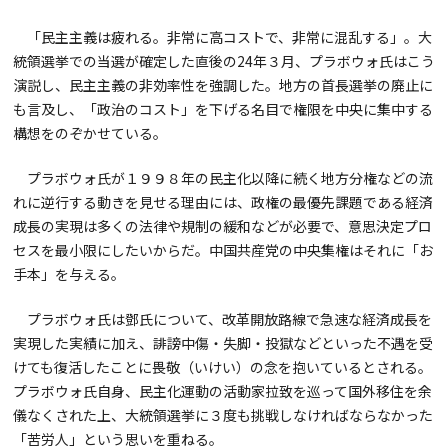
「民主主義は疲れる。非常に高コストで、非常に混乱する」。大
統領選挙での当選が確定した直後の24年３月、プラボウォ氏はこう
演説し、民主主義の非効率性を強調した。地方の首長選挙の廃止に
も言及し、「政治のコスト」を下げる名目で権限を中央に集中する
構想をのぞかせている。
プラボウォ氏が１９９８年の民主化以降に続く地方分権などの流
れに逆行する動きを見せる理由には、政権の最優先課題である経済
成長の実現は多くの法律や規制の緩和などが必要で、意思決定プロ
セスを最小限にしたいからだ。中国共産党の中央集権はそれに「お
手本」を与える。
プラボウォ氏は鄧氏について、改革開放路線で急速な経済成長を
実現した実績に加え、誹謗中傷・失脚・投獄などといった不遇を受
けても復活したことに畏敬（いけい）の念を抱いているとされる。
プラボウォ氏自身、民主化運動の活動家拉致を巡って国外移住を余
儀なくされた上、大統領選挙に３度も挑戦しなければならなかった
「苦労人」という思いを重ねる。