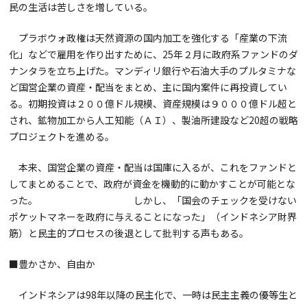
民の生活は苦しさを増している。
プラボウォ政権は天然資源の国内加工を強化する「産業の下流
化」などで雇用を作り出すために、25年２月に政府系ファンドのダ
ナンタラを立ち上げた。マンディリ銀行や石油大手のプルタミナな
ど国営企業の資産・配当をまとめ、主に国内案件に再投資してい
る。初期投資は２００億ドル規模、資産規模は９０００億ドル超と
され、鉱物加工から人工知能（ＡＩ）、製油所建設など20超の戦略
プロジェクトを進める。
本来、国営企業の資産・配当は国庫に入るが、これをファンドと
してまとめることで、政府が資金を機動的に動かすことが可能とな
った。 しかし、「国会のチェックを受けない
ポケットマネーを政府に与えることになった」（インドネシア財界
筋）と民主的プロセスの後退として批判する声もある。
■豊かさか、自由か
インドネシアは98年以降の民主化で、一時は民主主義の優等生と