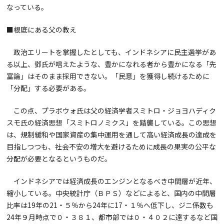
なっている。
■根底にある父の教え
政治エリートを掌握したとしても、インドネシアに民主選挙があ
る以上、鄧氏が唱えたような、豊かになれる者から豊かになる「先
富論」はそのまま採用できない。「民意」を獲得し続けるために
「分配」する必要がある。
この点、プラボウォ氏は父の経済学者スミトロ・ジョヨハディク
スモ氏の経済思想「スミトロノミクス」を踏襲している。この思想
は、規制緩和や国家資産の集中運用を通して高い経済成長の達成を
目指しつつも、社会不安の増大を避けるために成長の果実の公平な
分配が必要となるというものだ。
インドネシアでは経済成長のエンジンとなるべき中間層が近年、
縮小している。中央統計庁（ＢＰＳ）などによると、国内の中間層
比率は19年の21・５％から24年に17・１％へ低下し、ジニ係数も
24年９月時点で０・３８１、都市部では０・４０２に達するなど国