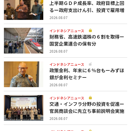
上半期ＧＤＰ成長率、政府目標上回
るー政府支出けん引、投資で雇用増
2026.08.07
インドネシアニュース
財務省、高速鉄道株の６割を取得ー
国営企業連合の保有分
2026.08.07
インドネシアニュース
政策金利、年末に６％台もーみずほ
銀が金利セミナー
2026.08.07
インドネシアニュース
交通・インフラ分野の投資を促進ー
官民商談会に先立ち事前説明会実施
2026.08.07