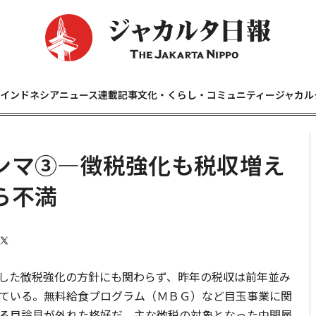
インドネシアニュース
連載記事
文化・くらし・コミュニティー
ジャカル
ンマ③—徴税強化も税収増え
ら不満
した徴税強化の方針にも関わらず、昨年の税収は前年並み
ている。無料給食プログラム（ＭＢＧ）など目玉事業に関
る目論見が外れた格好だ。主な徴税の対象となった中間層