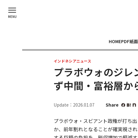
HOME
PDF紙面
インドネシアニュース
プラボウォのジレ
ず中間・富裕層か
Update：2026.01.07
Share
プラボウォ・スビアント政権が打ち出
か、前年割れとなることが確実視され
する巨額の負担を、税収増加で軽減す