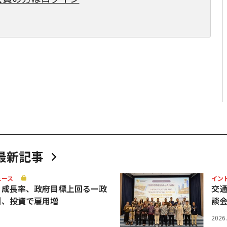
最新記事
ュース
イン
Ｐ成長率、政府目標上回るー政
交
引、投資で雇用増
談
2026