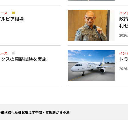
ュース
イン
アルピア相場
政
利
2026
ュース
イン
ックスの悪路試験を実施
ト
2026
—徴税強化も税収増えず中間・富裕層から不満