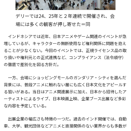
デリーでは24、25年と２年連続で開催され、会
場には多くの観客が押し寄せた＝同
インドネシアでは近年、日本アニメやゲーム関連のイベントが急
増しているが、キャラクターの無断使用など権利関係に問題を抱え
ることが少なくない。今回のイベントでは、正規ライセンス品の取
り扱いや権利元との正式連携など、コンプライアンス（法令順守）
の徹底で差別化を図る方針だ。
一方、会場にショッピングモールのガンダリア・シティを選んだ
背景には、普段アニメに触れない層にも広く日本文化をアピールす
る狙いがある。当日はアニメ関連展示に加え、日本から招待したア
ーティストによるライブ、日本映画上映、企業ブース出展など多彩
な内容を予定している。
出展企業の幅広さも特徴の一つだ。過去のインド開催では、自動
車、大学、観光団体などアニメと直接関係のない業界からも多数が