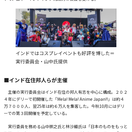
インドではコスプレイベントも好評を博した＝
実行委員会・山中氏提供
■インド在住邦人らが主催
主催の実行委員会はインド在住の邦人有志を中心に構成。２０２
４年にデリーで初開催した「Mela! Mela! Anime Japan!!」は約４
万７０００人、翌25年は約６万人を集客した。今秋10月にはデリ
ーでの第３回開催を予定している。
実行委員を務める山中崇之氏と林沙織氏は「日本のものをもっと