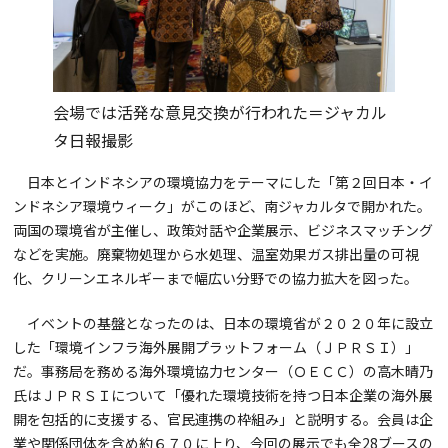
会場では活発な意見交換が行われた＝ジャカル
タ日報撮影
日本とインドネシアの環境協力をテーマにした「第２回日本・イ
ンドネシア環境ウィーク」がこのほど、南ジャカルタで開かれた。
両国の環境省が主催し、政策対話や企業展示、ビジネスマッチング
などを実施。廃棄物処理から水処理、温室効果ガス排出量の可視
化、クリーンエネルギーまで幅広い分野での協力拡大を図った。
イベントの基盤となったのは、日本の環境省が２０２０年に設立
した「環境インフラ海外展開プラットフォーム（ＪＰＲＳＩ）」
だ。事務局を務める海外環境協力センター（ＯＥＣＣ）の高木晴乃
氏はＪＰＲＳＩについて「優れた環境技術を持つ日本企業の海外展
開を包括的に支援する、官民連携の枠組み」と説明する。会員は企
業や関係団体を含め約６７０に上り、今回の展示でも全28ブースの