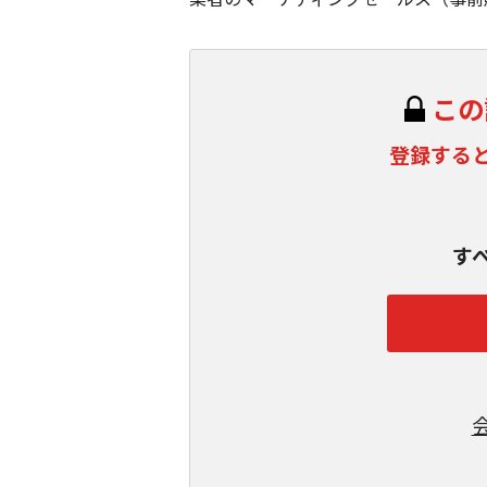
この
登録する
す