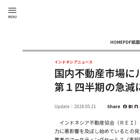
HOME
PDF紙面
インドネシアニュース
国内不動産市場に
第１四半期の急減
Update：2026.05.21
Share
インドネシア不動産協会（ＲＥＩ）
力に悪影響を及ぼし始めているとの見
業者のマーケティングセールス（事前販