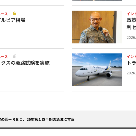
ュース
イン
アルピア相場
政
利
2026
ュース
イン
ックスの悪路試験を実施
ト
2026
の影ーＲＥＩ、26年第１四半期の急減に言及