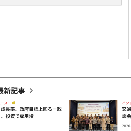
最新記事
ュース
イン
Ｐ成長率、政府目標上回るー政
交
引、投資で雇用増
談
2026