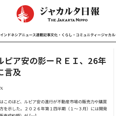
インドネシアニュース
連載記事
文化・くらし・コミュニティー
ジャカル
ルピア安の影ーＲＥＩ、26年
に言及
はこのほど、ルピア安の進行が不動産市場の販売力や購買
方を示した。２０２６年第１四半期（１～３月）には開発
売成約額）が […]