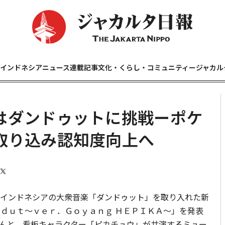
インドネシアニュース
連載記事
文化・くらし・コミュニティー
ジャカル
はダンドゥットに挑戦ーポケ
取り込み認知度向上へ
インドネシアの大衆音楽「ダンドゥット」を取り入れた新
ｇｄｕｔ～ｖｅｒ．Ｇｏｙａｎｇ ＨＥＰＩＫＡ～」を発表
んと、看板キャラクター「ピカチュウ」が共演するミュー