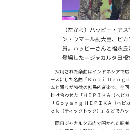
（左から）ハッピー・アス
ン・ウマール副大臣、ピカ
員。ハッピーさんと福永氏
登場した＝ジャカルタ日報
採用された楽曲はインドネシアで広
ースにした名曲「Ｋｏｐｉ Ｄａｎｇ
ムと踊りが特徴の庶民的音楽で、今回
掛け合わせた「ＨＥＰＩＫＡ（ヘピカ
「Ｇｏｙａｎｇ ＨＥＰＩＫＡ（ヘピ
ｏｋ（ティックトック）」などでハッ
同日ジャカルタ市内で開かれた記者