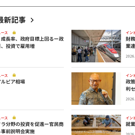
最新記事
ュース
イン
Ｐ成長率、政府目標上回るー政
財
引、投資で雇用増
業
2026
ュース
イン
アルピア相場
政
利
2026
ュース
イン
フラ分野の投資を促進ー官民商
就業
ち事前説明会実施
2026