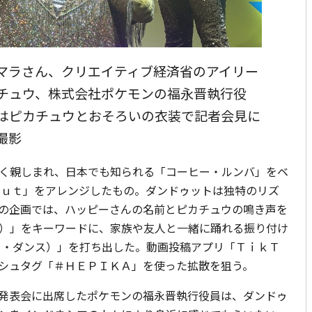
マラさん、クリエイティブ経済省のアイリー
チュウ、株式会社ポケモンの福永晋執行役
はピカチュウとおそろいの衣装で記者会見に
撮影
く親しまれ、日本でも知られる「コーヒー・ルンバ」をベ
ｄｕｔ」をアレンジしたもの。ダンドゥットは独特のリズ
の企画では、ハッピーさんの名前とピカチュウの鳴き声を
）」をキーワードに、家族や友人と一緒に踊れる振り付け
カ・ダンス）」を打ち出した。動画投稿アプリ「ＴｉｋＴ
シュタグ「＃ＨＥＰＩＫＡ」を使った拡散を狙う。
発表会に出席したポケモンの福永晋執行役員は、ダンドゥ