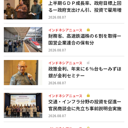
上半期ＧＤＰ成長率、政府目標上回
るー政府支出けん引、投資で雇用増
2026.08.07
インドネシアニュース
財務省、高速鉄道株の６割を取得ー
国営企業連合の保有分
2026.08.07
インドネシアニュース
政策金利、年末に６％台もーみずほ
銀が金利セミナー
2026.08.07
インドネシアニュース
交通・インフラ分野の投資を促進ー
官民商談会に先立ち事前説明会実施
2026.08.07