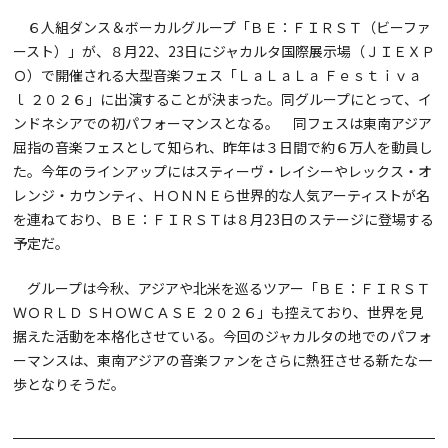
６人組ダンス＆ボーカルグループ「ＢＥ：ＦＩＲＳＴ（ビーファ
ースト）」が、８月22、23日にジャカルタ国際展示場（ＪＩＥＸＰ
Ｏ）で開催される大型音楽フェス「ＬａＬａＬａ Ｆｅｓｔｉｖａ
ｌ ２０２６」に出演することが決まった。同グループにとって、イ
ンドネシアでの初パフォーマンスとなる。 同フェスは東南アジア
屈指の音楽フェスとして知られ、昨年は３日間で約６万人を動員し
た。今年のラインアップにはスティーヴ・レイシーやレックス・オ
レンジ・カウンティ、ＨＯＮＮＥら世界的な人気アーティストが名
を連ねており、ＢＥ：ＦＩＲＳＴは８月23日のステージに登場する
予定だ。
グループは今秋、アジアや北米を巡るツアー「ＢＥ：ＦＩＲＳＴ
ＷＯＲＬＤ ＳＨＯＷＣＡＳＥ ２０２６」も控えており、世界を見
据えた活動を本格化させている。今回のジャカルタの地でのパフォ
ーマンスは、東南アジアの音楽ファンをさらに熱狂させる新たな一
歩となりそうだ。