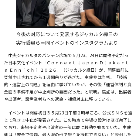
今後の対応について発表するジャカルタ縁日の
実行委員ら＝同イベントのインスタグラムより
中央ジャカルタのバンテン広場で５月23、24日に開催予定だっ
た日本文化イベント「Ｃｏｎｎｅｘｔ Ｊａｐａｎ Ｄｊａｋａｒｔ
ａ Ｅｎｎｉｃｈｉ ２０２６」（ジャカルタ縁日）が、開幕直前に
突然中止されてから１週間余りが過ぎた。主催側は当初、「技術
的・運営上の問題」を理由に挙げていたが、その後「運営体制と資
金面の準備不足が中止判断の要因だった」と釈明。焦点は、出展者
や出演者、設営業者らへの返金・補償対応に移っている。
イベントは開幕初日の５月23日午前２時半ごろ、公式ＳＮＳを通
じて急きょ中止が発表された。この時点で会場の設営はほぼ完了し
ており、来場予定者や出演者の一部は既に移動を始めていた。主催
側は「安全で快適、最大限の形で祭りを提供できない」と説明した