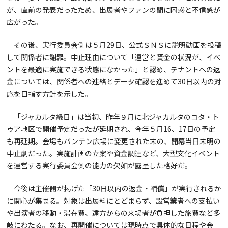
が、直前の発表だったため、出展者やファンの間に困惑と不信感が
広がった。
その後、実行委員会側は５月29日、公式ＳＮＳに説明動画を投稿
して関係者に謝罪。中止理由について「運営と資金の状況が、イベ
ントを最適に実施できる状態になかった」と認め、テナントへの返
金については、関係者への連絡とデータ確認を進めて30日以内の対
応を目指す方針を示した。
「ジャカルタ縁日」は当初、昨年９月に北ジャカルタのコタ・ト
ゥア地区で開催予定だったが延期され、今年５月16、17日の予定
も再延期。会場もバンテン広場に変更された末の、開幕当日未明の
中止劇だった。実施計画の立案や資金調達など、大型文化イベント
を運営する実行委員会側の能力の欠如が露呈した格好だ。
今後は主催側が掲げた「30日以内の返金・補償」が実行されるか
に関心が集まる。対象は出展料にとどまらず、設営業者への支払い
や出演者の移動・滞在費、遠方からの来場者が負担した旅費など多
岐にわたる。なお、再開催については現時点で具体的な日程や会