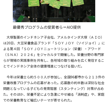
最優秀プログラムの受賞者ら＝AIO提供
大塚製薬のインドネシア子会社、アメルタインダ大塚（ＡＩＯ）
は20日、大豆栄養食品ブランド「ＳＯＹＪＯＹ（ソイジョイ）」に
よる第４回「ＳＯＹＪＯＹニュートリション（栄養）・アワード
（ＳＮＡ）２０２６」をジャカルタで開催した。栄養分野の専門家
らが現場の実践事例を共有し、各地域の取り組みを広く発信するこ
とでインドネシア全体の健康増進につなげる狙いだ。
今年は栄養士ら約５００人が参加し、全国96都市から２１３件の
栄養改善プログラムの応募があった。応募数の約半数は深刻な社会
問題となっている子どもの発育阻害（スタンティング）対策が占め
た。そのほか、栄養不足により急激にやせ細る「消耗症」や、家庭
での栄養教育など幅広いテーマが寄せられた。