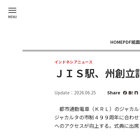
HOME
PDF紙面
インドネシアニュース
ＪＩＳ駅、州創立
Update：2026.06.25
Share
都市通勤電車（ＫＲＬ）のジャカルタ
ジャカルタの市制４９９周年に合わせ
へのアクセスが向上する。式典に出席し