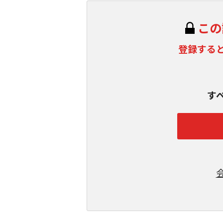
この
登録する
す