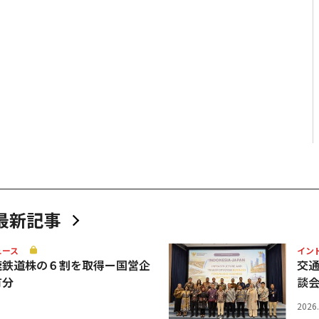
最新記事
ュース
イン
速鉄道株の６割を取得ー国営企
交
有分
談
2026