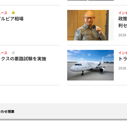
ュース
イン
アルピア相場
政
利
2026
ュース
イン
ックスの悪路試験を実施
ト
2026
合わせ開業